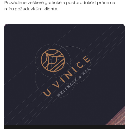
Provádíme veškeré grafické a postprodukční práce na
míru požadavkům klienta.