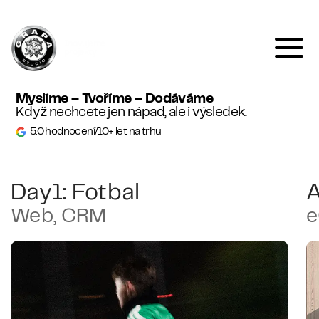
Komunikujeme
srozumitelně
Myslíme – Tvoříme – Dodáváme
Když nechcete jen nápad, ale i výsledek.
5.0 hodnocení
/
10+ let na trhu
Day1: Fotbal
A
Web, CRM
e