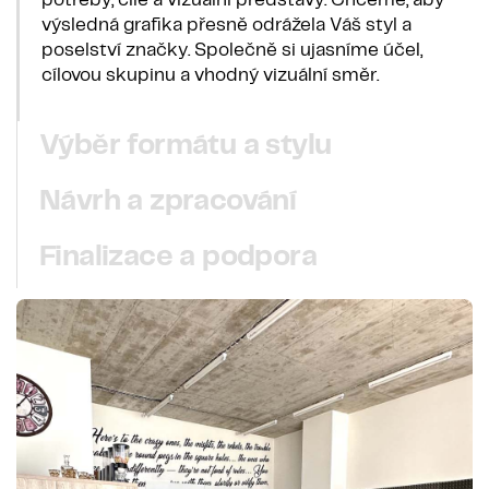
potřeby, cíle a vizuální představy. Chceme, aby
výsledná grafika přesně odrážela Váš styl a
poselství značky. Společně si ujasníme účel,
cílovou skupinu a vhodný vizuální směr.
Výběr formátu a stylu
Návrh a zpracování
Finalizace a podpora