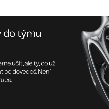
y do týmu
e učit, ale ty, co už
zat co dovedeš. Není
ruce.