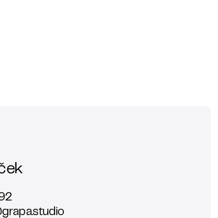
ček
92
grapa.studio