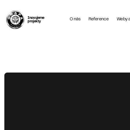
Inovujeme
O nás
Reference
Weby a
projekty