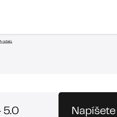
 údajů.
 5.0
Napíšete