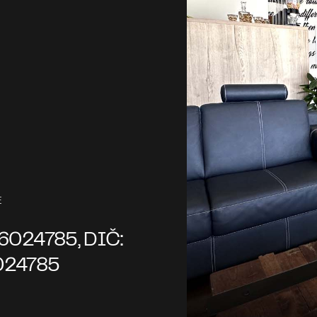
E
6024785, DIČ:
24785