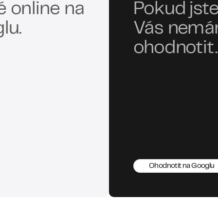
 online na
Pokud jste
lu.
Vás nemám
ohodnotit.
Ohodnotit na Googlu