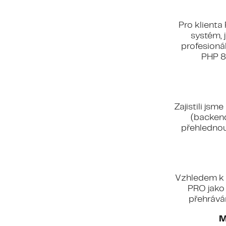
Pro klienta
systém, 
profesioná
PHP 8
Zajistili jsm
(backend
přehlednou
Vzhledem k t
PRO jako 
přehrává
M