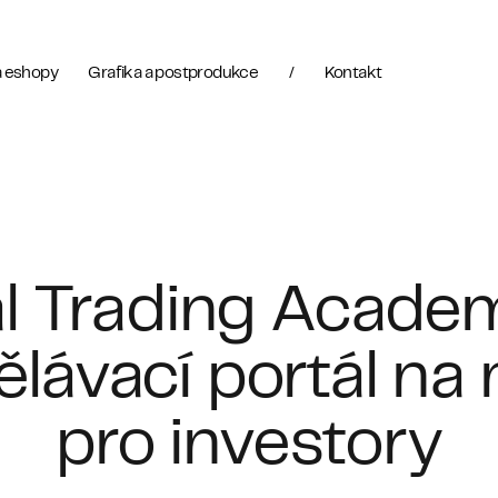
 eshopy
Grafika a postprodukce
/
Kontakt
l Trading Acade
ělávací portál na 
pro investory