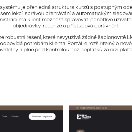
 systému je přehledná struktura kurzů s postupným o
isem lekcí, správou přehrávání a automatickým sledová
istraci má klient možnost spravovat jednotlivé uživatele
objednávky, recenze a přístupová oprávnění.
sme robustní řešení, které nevyužívá žádné šablonovité 
 odpovídá potřebám klienta. Portál je rozšiřitelný o nov
vatelný a plně pod kontrolou bez poplatků za cizí plat