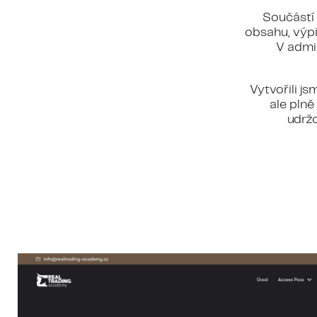
Součástí
obsahu, výp
V admin
Vytvořili j
ale plně
udržo