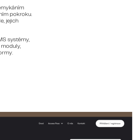
demykáním
ním pokroku.
, jejich
LMS systémy,
é moduly,
formy.