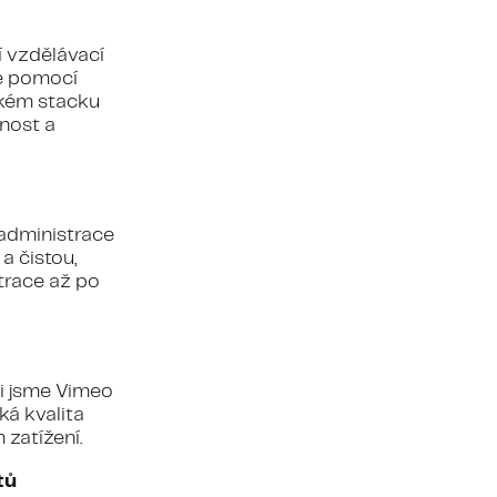
í vzdělávací
ze pomocí
ckém stacku
nost a
k administrace
a čistou,
trace až po
li jsme Vimeo
ká kvalita
zatížení.
tů