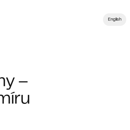
English
my –
míru