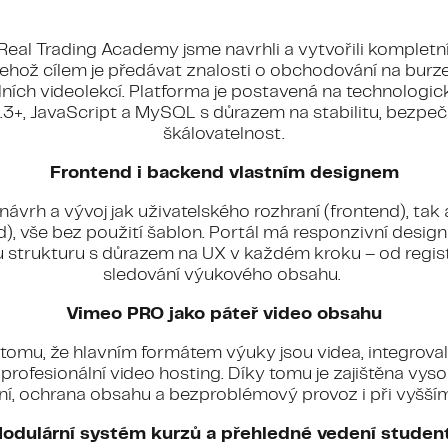
 Real Trading Academy jsme navrhli a vytvořili kompletn
jehož cílem je předávat znalosti o obchodování na bur
lních videolekcí. Platforma je postavená na technologi
.3+, JavaScript a MySQL s důrazem na stabilitu, bezpeč
škálovatelnost.
Frontend i backend vlastním designem
e návrh a vývoj jak uživatelského rozhraní (frontend), ta
), vše bez použití šablon. Portál má responzivní design 
 strukturu s důrazem na UX v každém kroku – od regis
sledování výukového obsahu.
Vimeo PRO jako páteř video obsahu
omu, že hlavním formátem výuky jsou videa, integrova
profesionální video hosting. Díky tomu je zajištěna vyso
ní, ochrana obsahu a bezproblémový provoz i při vyšším 
odulární systém kurzů a přehledné vedení studen