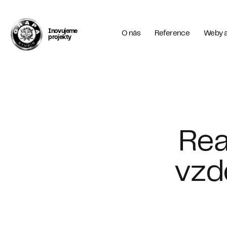
Komunikujeme
O nás
Reference
Weby a
srozumitelně
Rea
vzd