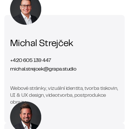
Michal Strejček
+420 605 139 447
michal.strejcek@grapa.studio
Webové stránky, vizuální identita, tvorba tiskovin,
UI & UX design, videotvorba, postprodukce
obrazu