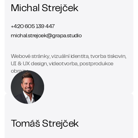
Michal Strejček
+420 605 139 447
michal.strejcek@grapa.studio
Webové stránky, vizuální identita, tvorba tiskovin,
UI & UX design, videotvorba, postprodukce
obrazu
Tomáš Strejček