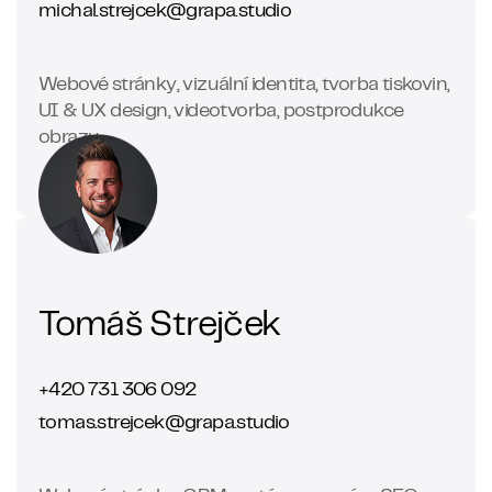
michal.strejcek@grapa.studio
Webové stránky, vizuální identita, tvorba tiskovin,
UI & UX design, videotvorba, postprodukce
obrazu
Tomáš Strejček
+420 731 306 092
tomas.strejcek@grapa.studio