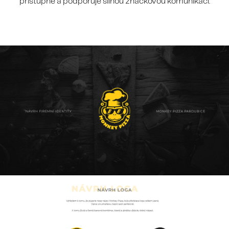
přístupně a podporuje silnou značkovou komunikaci.