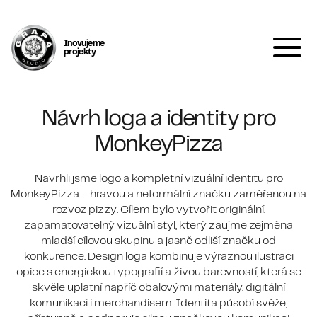
Inovujeme
projekty
Návrh loga a identity pro
MonkeyPizza
Navrhli jsme logo a kompletní vizuální identitu pro
MonkeyPizza – hravou a neformální značku zaměřenou na
rozvoz pizzy. Cílem bylo vytvořit originální,
zapamatovatelný vizuální styl, který zaujme zejména
mladší cílovou skupinu a jasně odliší značku od
konkurence. Design loga kombinuje výraznou ilustraci
opice s energickou typografií a živou barevností, která se
skvěle uplatní napříč obalovými materiály, digitální
komunikací i merchandisem. Identita působí svěže,