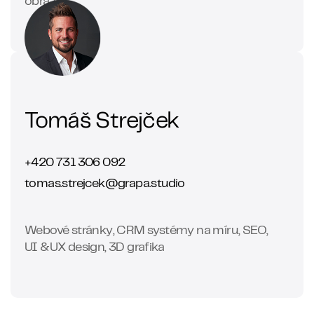
obrazu
Tomáš Strejček
+420 731 306 092
tomas.strejcek@grapa.studio
Webové stránky, CRM systémy na míru, SEO,
UI &UX design, 3D grafika