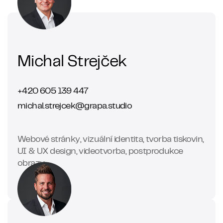
Michal Strejček
+420 605 139 447
michal.strejcek@grapa.studio
Webové stránky, vizuální identita, tvorba tiskovin,
UI & UX design, videotvorba, postprodukce
obrazu